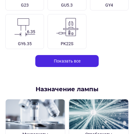
G23
GU5.3
GY4
GY6.35
PK22S
Показать все
Назначение лампы