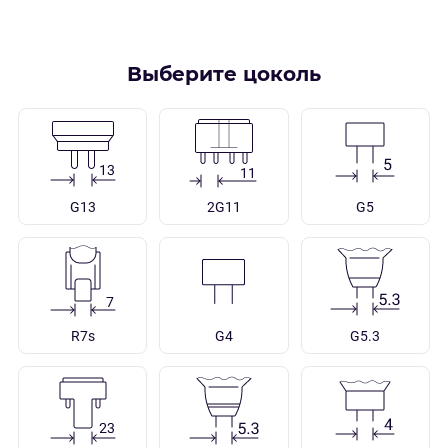
Выберите цоколь
G13
2G11
G5
R7s
G4
G5.3